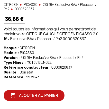
CITROEN
PICASSO
2.0i 16v Exclusive BAa / Picasso I /
Ph2
0000620837
36,66 €
Voici toutes les informations qui vous permettront de
choisir votre OPTIQUE GAUCHE CITROEN PICASSO 2.0i
16v Exclusive BAa / Picasso I / Ph2 0000620837
Marque :
CITROEN
Modèle :
PICASSO
Version :
2.0i 16v Exclusive BAa / Picasso I / Ph2
Type Mines :
MCT3516LN022
Référence constructeur :
0000620837
Qualité :
Bon état
Référence :
9979143

AJOUTER AU PANIER