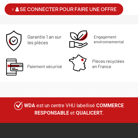
>
SE CONNECTER POUR FAIRE UNE OFFRE
WDA
est un centre VHU labellisé
COMMERCE
RESPONSABLE
et
QUALICERT.