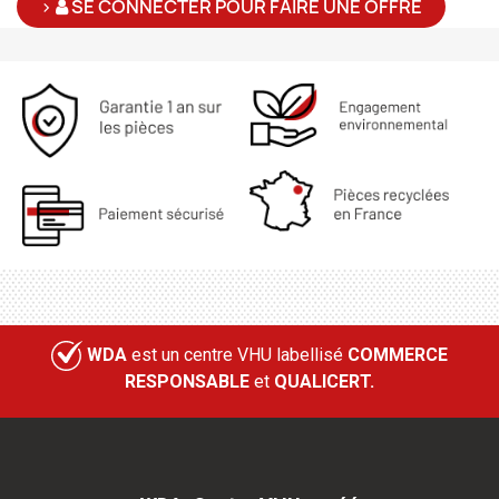
>
SE CONNECTER POUR FAIRE UNE OFFRE
WDA
est un centre VHU labellisé
COMMERCE
RESPONSABLE
et
QUALICERT.