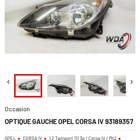


Occasion
OPTIQUE GAUCHE OPEL CORSA IV 93189357
OPEL
CORSA IV
1.2 Twinport 111 3p / Corsa IV / Ph2