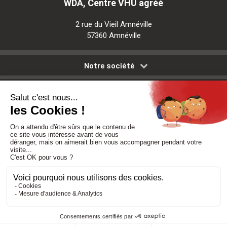
WDA, Centre VHU agréé
2 rue du Vieil Amnéville
57360 Amnéville
Notre société
Nos services
Besoin d'aide
Politique de confidentialité
-
Mentions légales
-
CGV