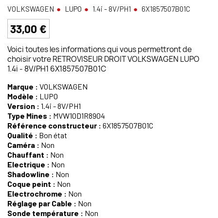
VOLKSWAGEN
LUPO
1.4i - 8V/PH1
6X1857507B01C
33,00 €
Voici toutes les informations qui vous permettront de
choisir votre RETROVISEUR DROIT VOLKSWAGEN LUPO
1.4i - 8V/PH1 6X1857507B01C
Marque :
VOLKSWAGEN
Modèle :
LUPO
Version :
1.4i - 8V/PH1
Type Mines :
MVW10D1R8904
Référence constructeur :
6X1857507B01C
Qualité :
Bon état
Caméra :
Non
Chauffant :
Non
Electrique :
Non
Shadowline :
Non
Coque peint :
Non
Electrochrome :
Non
Réglage par Cable :
Non
Sonde température :
Non