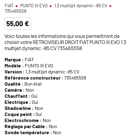
FIAT
PUNTO III EVO
1.3 multijet dynamic -85 CV
735465558
55,00 €
Voici toutes les informations qui vous permettront de
choisir votre RETROVISEUR DROIT FIAT PUNTO III EVO 1.3
multijet dynamic -85 CV 735465558
Marque :
FIAT
Modèle :
PUNTO III EVO
Version :
1.3 multijet dynamic -85 CV
Référence constructeur :
735465558
Qualité :
Bon état
Caméra :
Non
Chauffant :
Oui
Electrique :
Oui
Shadowline :
Non
Coque peint :
Oui
Electrochrome :
Non
Réglage par Cable :
Non
Sonde température :
Non