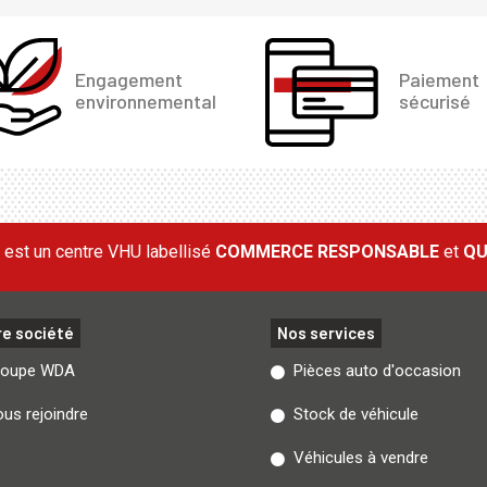
Engagement
Paiement
environnemental
sécurisé
est un centre VHU labellisé
COMMERCE RESPONSABLE
et
QU
re société
Nos services
roupe WDA
Pièces auto d'occasion
us rejoindre
Stock de véhicule
Véhicules à vendre