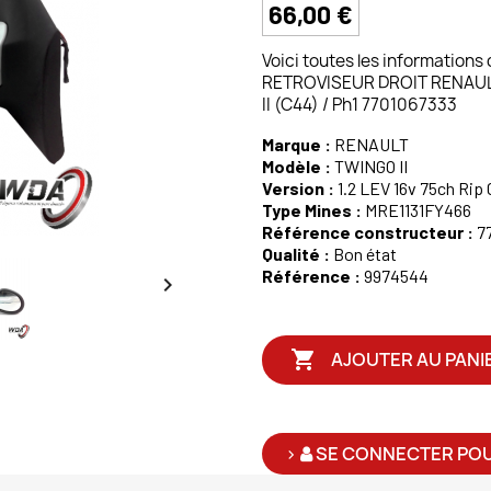
66,00 €
Voici toutes les informations
RETROVISEUR DROIT RENAULT T
II (C44) / Ph1 7701067333
Marque :
RENAULT
Modèle :
TWINGO II
Version :
1.2 LEV 16v 75ch Rip C
Type Mines :
MRE1131FY466
Référence constructeur :
7
Qualité :
Bon état
Référence :
9974544


AJOUTER AU PANI
>
SE CONNECTER POU