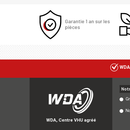
Garantie 1 an sur les
pièces
WDA
Not
G
No
WDA, Centre VHU agréé