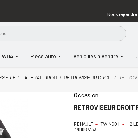
Nous rejoindre
e WDA
Pièce auto
Véhicules à vendre
SSERIE
LATERAL DROIT
RETROVISEUR DROIT
RETROVI
Occasion
RETROVISEUR DROIT 
RENAULT
TWINGO II
1.2 LE
7701067333