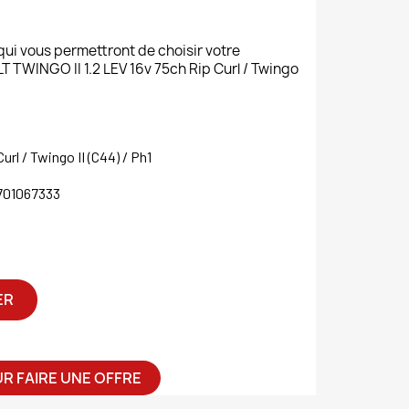
 qui vous permettront de choisir votre
WINGO II 1.2 LEV 16v 75ch Rip Curl / Twingo
url / Twingo II (C44) / Ph1
701067333
ER
R FAIRE UNE OFFRE