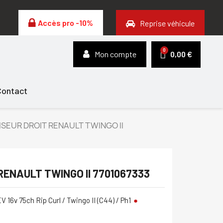
Accès pro -10%
Reprise véhicule
Mon compte
0,00 €
Contact
SEUR DROIT RENAULT TWINGO II
RENAULT TWINGO II 7701067333
V 16v 75ch Rip Curl / Twingo II (C44) / Ph1