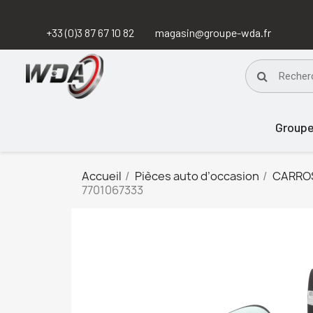
+33 (0)3 87 67 10 82
magasin@groupe-wda.fr
Group
Accueil
Pièces auto d’occasion
CARRO
7701067333