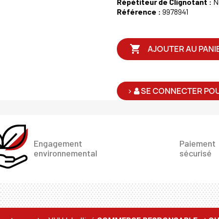
Répétiteur de Clignotant :
N
Référence :
9978941

AJOUTER AU PANI
>
SE CONNECTER POU
Engagement
Paiement
environnemental
sécurisé