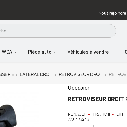
Nous rejoindre
e WDA
Pièce auto
Véhicules à vendre
SSERIE
LATERAL DROIT
RETROVISEUR DROIT
RETROVI
Occasion
RETROVISEUR DROIT R
RENAULT
TRAFIC II
L1H1 1
7701473243