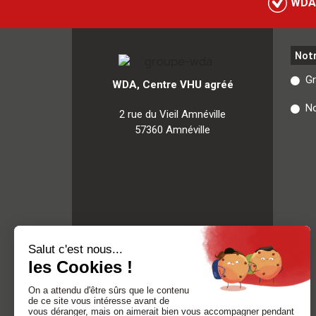
WDA
Not
G
WDA, Centre VHU agréé
No
2 rue du Vieil Amnéville
57360 Amnéville