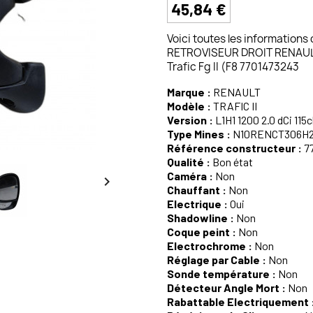
45,84 €
Voici toutes les informations
RETROVISEUR DROIT RENAULT T
Trafic Fg II (F8 7701473243
Marque :
RENAULT
Modèle :
TRAFIC II
Version :
L1H1 1200 2.0 dCi 115c
Type Mines :
N10RENCT306H
Référence constructeur :
7
Qualité :
Bon état
Caméra :
Non

Chauffant :
Non
Electrique :
Oui
Shadowline :
Non
Coque peint :
Non
Electrochrome :
Non
Réglage par Cable :
Non
Sonde température :
Non
Détecteur Angle Mort :
Non
Rabattable Electriquement 