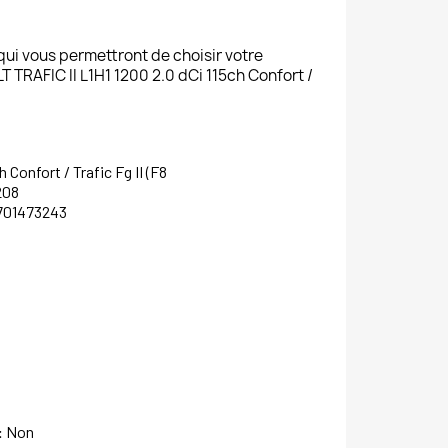
 qui vous permettront de choisir votre
RAFIC II L1H1 1200 2.0 dCi 115ch Confort /
h Confort / Trafic Fg II (F8
208
701473243
:
Non