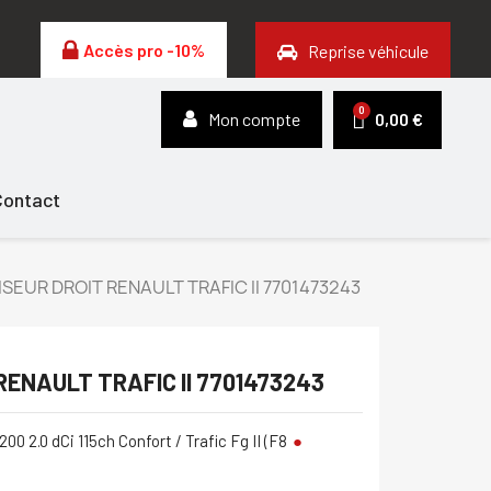
Accès pro -10%
Reprise véhicule
Mon compte
0,00 €
Contact
SEUR DROIT RENAULT TRAFIC II 7701473243
ENAULT TRAFIC II 7701473243
200 2.0 dCi 115ch Confort / Trafic Fg II (F8