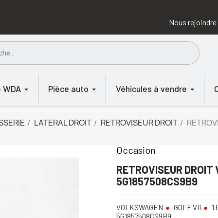
Nous rejoindre
e WDA
Pièce auto
Véhicules à vendre
SSERIE
LATERAL DROIT
RETROVISEUR DROIT
RETROVI
Occasion
RETROVISEUR DROIT 
5G1857508CS9B9
VOLKSWAGEN
GOLF VII
1.
5G1857508CS9B9