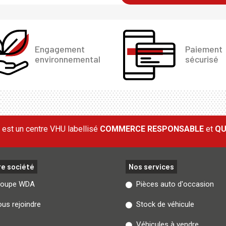
Engagement
Paiement
environnemental
sécurisé
est un centre VHU labellisé
COMMERCE RESPONSABLE
et
QU
re société
Nos services
roupe WDA
Pièces auto d'occasion
us rejoindre
Stock de véhicule
Véhicules à vendre