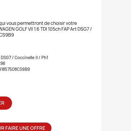
 qui vous permettront de choisir votre
EN GOLF VII 1.6 TDI 105ch FAP Art DSG7 /
08CS9B9
DSG7 / Coccinelle II / Ph1
296
G1857508CS9B9
ER
R FAIRE UNE OFFRE