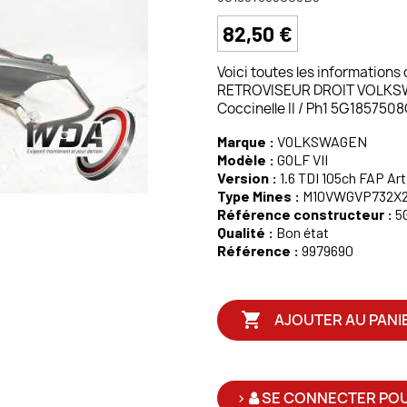
82,50 €
Voici toutes les informations
RETROVISEUR DROIT VOLKSWAG
Coccinelle II / Ph1 5G18575
Marque :
VOLKSWAGEN
Modèle :
GOLF VII
Version :
1.6 TDI 105ch FAP Art 
Type Mines :
M10VWGVP732X
Référence constructeur :
5
Qualité :
Bon état
Référence :
9979690

AJOUTER AU PANI
>
SE CONNECTER POU