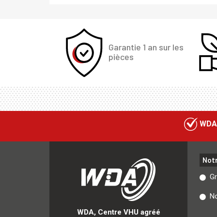
Garantie 1 an sur les
pièces
WDA
Not
G
No
WDA, Centre VHU agréé