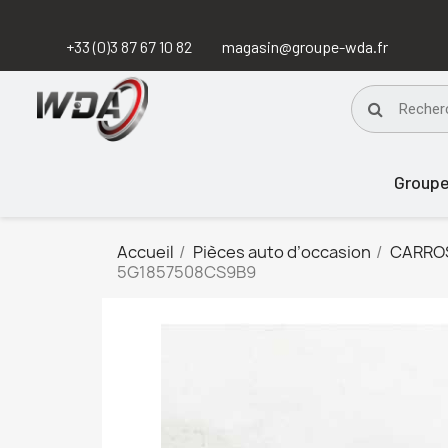
+33 (0)3 87 67 10 82
magasin@groupe-wda.fr
Group
Accueil
Pièces auto d’occasion
CARRO
5G1857508CS9B9