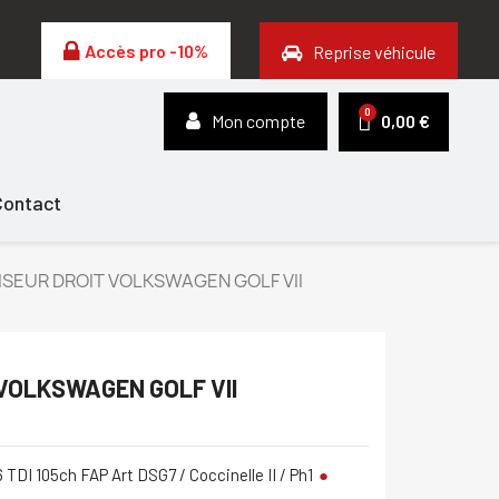
Accès pro -10%
Reprise véhicule
Mon compte
0,00 €
Contact
SEUR DROIT VOLKSWAGEN GOLF VII
VOLKSWAGEN GOLF VII
6 TDI 105ch FAP Art DSG7 / Coccinelle II / Ph1