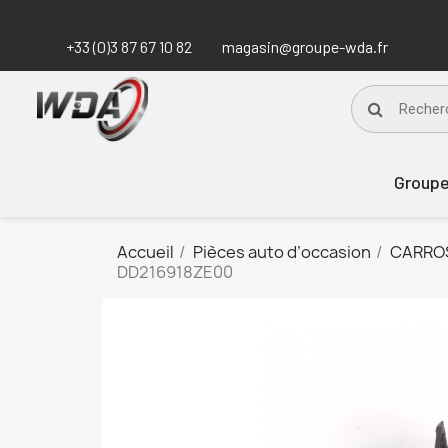
+33 (0)3 87 67 10 82
magasin@groupe-wda.fr
Group
Accueil
Pièces auto d’occasion
CARRO
DD216918ZE00