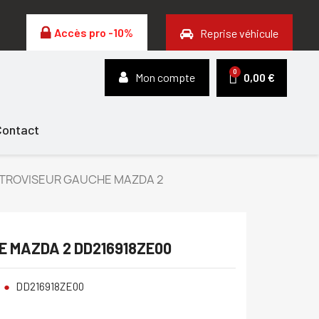
Accès pro -10%
Reprise véhicule
Mon compte
0,00 €
Contact
TROVISEUR GAUCHE MAZDA 2
 MAZDA 2 DD216918ZE00
DD216918ZE00