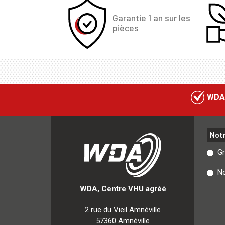
Garantie 1 an sur les
pièces
WDA
Not
G
No
WDA, Centre VHU agréé
2 rue du Vieil Amnéville
57360 Amnéville