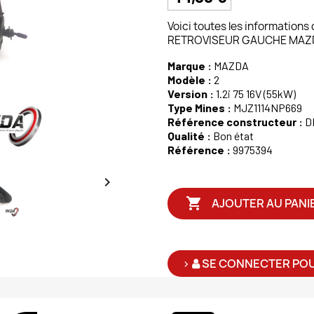
Voici toutes les informations
RETROVISEUR GAUCHE MAZDA 
Marque :
MAZDA
Modèle :
2
Version :
1.2i 75 16V (55kW)
Type Mines :
MJZ1114NP669
Référence constructeur :
D
Qualité :
Bon état
Référence :
9975394


AJOUTER AU PANI
>
SE CONNECTER POU