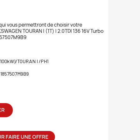
 qui vous permettront de choisir votre
AGEN TOURAN I (1T) I 2.0TDI 136 16V Turbo
1857507M9B9
o (100kW)/TOURAN I /PH1
T1857507M9B9
ER
R FAIRE UNE OFFRE