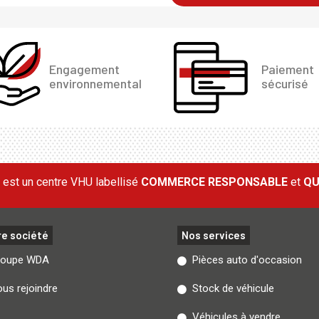
Engagement
Paiement
environnemental
sécurisé
est un centre VHU labellisé
COMMERCE RESPONSABLE
et
QU
re société
Nos services
roupe WDA
Pièces auto d'occasion
us rejoindre
Stock de véhicule
Véhicules à vendre