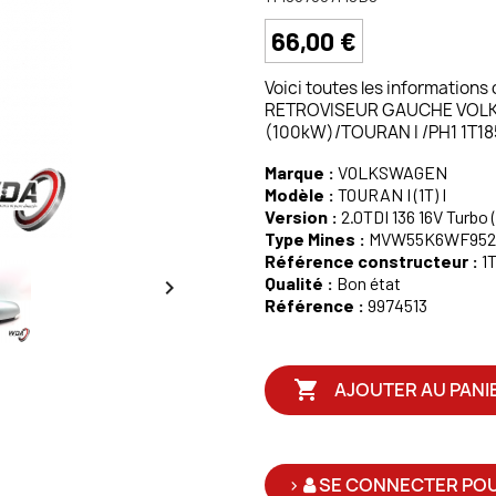
66,00 €
Voici toutes les informations
RETROVISEUR GAUCHE VOLKSW
(100kW)/TOURAN I /PH1 1T
Marque :
VOLKSWAGEN
Modèle :
TOURAN I (1T) I
Version :
2.0TDI 136 16V Turb
Type Mines :
MVW55K6WF952
Référence constructeur :
1
Qualité :
Bon état

Référence :
9974513

AJOUTER AU PANI
>
SE CONNECTER POU