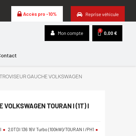
Accès pro -10%
Reprise véhicule
Mon compte
0,00 €
Contact
TROVISEUR GAUCHE VOLKSWAGEN
 VOLKSWAGEN TOURAN I (1T) I
I
2.0TDI 136 16V Turbo (100kW)/TOURAN I /PH1