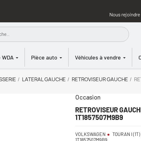
Nous rejoindre
e WDA
Pièce auto
Véhicules à vendre
SSERIE
LATERAL GAUCHE
RETROVISEUR GAUCHE
RE
Occasion
RETROVISEUR GAUCHE
1T1857507M9B9
VOLKSWAGEN
TOURAN I (1T) 
1T1857507M9B9