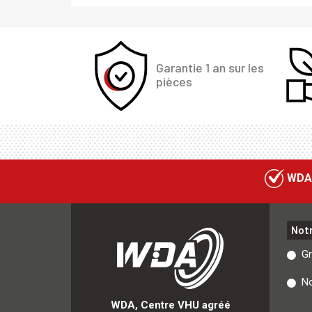
Garantie 1 an sur les
pièces
WDA
Not
G
No
WDA, Centre VHU agréé