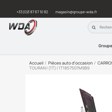
+33 (0)3 87 67 10 82
magasin@groupe-wda.fr
Group
Accueil
Pièces auto d’occasion
CARRO
TOURAN I (1T) I 1T1857507M9B9