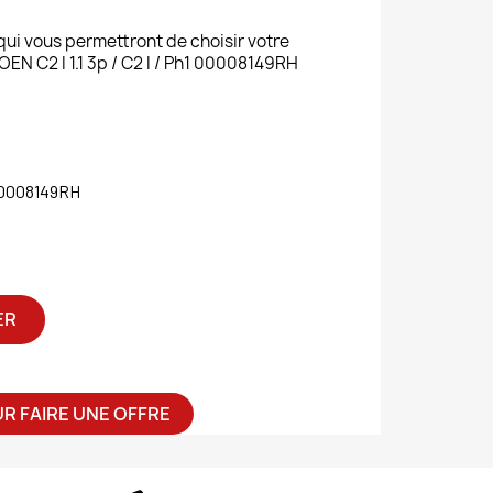
 qui vous permettront de choisir votre
 C2 I 1.1 3p / C2 I / Ph1 00008149RH
0008149RH
ER
R FAIRE UNE OFFRE