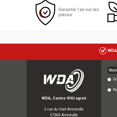
Garantie 1 an sur les
pièces
WDA
Not
G
No
WDA, Centre VHU agréé
2 rue du Vieil Amnéville
57360 Amnéville