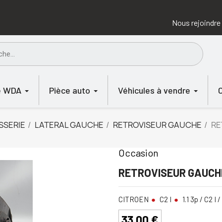
Nous rejoindre
e WDA
Pièce auto
Véhicules à vendre
SSERIE
LATERAL GAUCHE
RETROVISEUR GAUCHE
RE
Occasion
RETROVISEUR GAUCHE
CITROEN
C2 I
1.1 3p / C2 I /
33,00 €