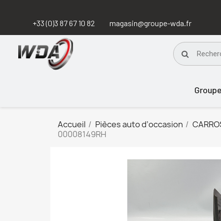
+33 (0)3 87 67 10 82
magasin@groupe-wda.fr
Group
Accueil
Pièces auto d’occasion
CARRO
00008149RH