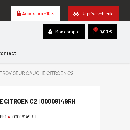
Accès pro -10%
Reprise véhicule
Mon compte
0,00 €
Contact
TROVISEUR GAUCHE CITROEN C2 I
 CITROEN C2 I 00008149RH
 Ph1
00008149RH