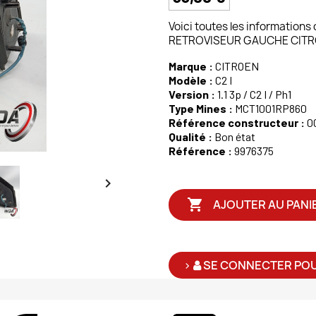
Voici toutes les informations
RETROVISEUR GAUCHE CITROEN
Marque :
CITROEN
Modèle :
C2 I
Version :
1.1 3p / C2 I / Ph1
Type Mines :
MCT1001RP860
Référence constructeur :
0
Qualité :
Bon état
Référence :
9976375


AJOUTER AU PANI
>
SE CONNECTER POU