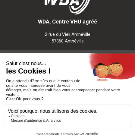
WDA, Centre VHU agréé
2 rue du Vieil Amnéville
57360 Amnéville
Notre société
Nos services
Besoin d'aide
Politique de confidentialité
-
Mentions légales
-
CGV