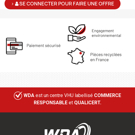
>
SE CONNECTER POUR FAIRE UNE OFFRE
WDA
est un centre VHU labellisé
COMMERCE
RESPONSABLE
et
QUALICERT.