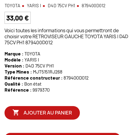
TOYOTA
YARIS I
D4D 75CV PH1
879400D012
33,00 €
Voici toutes les informations qui vous permettront de
choisir votre RETROVISEUR GAUCHE TOYOTA YARIS I D4D
75CV PH1 879400D012
Marque :
TOYOTA
Modèle :
YARIS I
Version :
D4D 75CV PH1
Type Mines :
MJT5151RJ268
Référence constructeur :
879400D012
Qualité :
Bon état
Référence :
9979370

AJOUTER AU PANIER