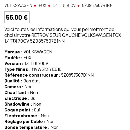
VOLKSWAGEN
FOX
1.4 TDI 70CV
5Z0857507B1NN
55,00 €
Voici toutes les informations qui vous permettront de
choisir votre RETROVISEUR GAUCHE VOLKSWAGEN FOX
1.4 TDI 70CV 5Z0857507B1NN
Marque :
VOLKSWAGEN
Modèle :
FOX
Version :
1.4 TDI 70CV
Type Mines :
MVW51S1YE010
Référence constructeur :
5Z0857507B1NN
Qualité :
Bon état
Caméra :
Non
Chauffant :
Non
Electrique :
Oui
Shadowline :
Non
Coque peint :
Oui
Electrochrome :
Non
Réglage par Cable :
Non
Sonde température :
Non