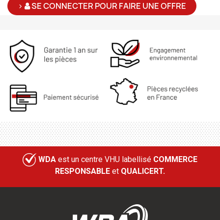
>
SE CONNECTER POUR FAIRE UNE OFFRE
WDA
est un centre VHU labellisé
COMMERCE
RESPONSABLE
et
QUALICERT.