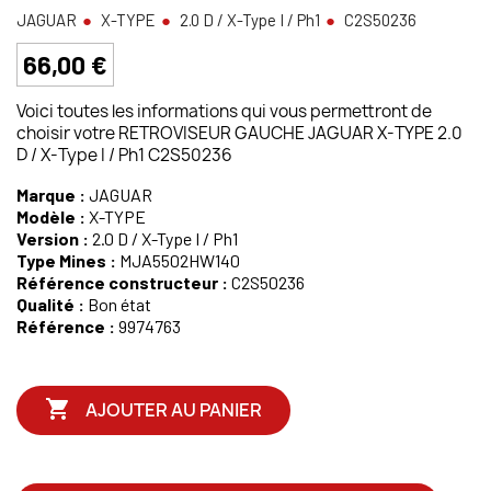
JAGUAR
X-TYPE
2.0 D / X-Type I / Ph1
C2S50236
66,00 €
Voici toutes les informations qui vous permettront de
choisir votre RETROVISEUR GAUCHE JAGUAR X-TYPE 2.0
D / X-Type I / Ph1 C2S50236
Marque :
JAGUAR
Modèle :
X-TYPE
Version :
2.0 D / X-Type I / Ph1
Type Mines :
MJA5502HW140
Référence constructeur :
C2S50236
Qualité :
Bon état
Référence :
9974763

AJOUTER AU PANIER