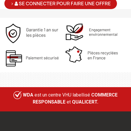
>
SE CONNECTER POUR FAIRE UNE OFFRE
WDA
est un centre VHU labellisé
COMMERCE
RESPONSABLE
et
QUALICERT.