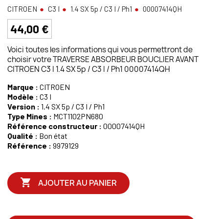
CITROEN
C3 I
1.4 SX 5p / C3 I / Ph1
00007414QH
44,00 €
Voici toutes les informations qui vous permettront de
choisir votre TRAVERSE ABSORBEUR BOUCLIER AVANT
CITROEN C3 I 1.4 SX 5p / C3 I / Ph1 00007414QH
Marque :
CITROEN
Modèle :
C3 I
Version :
1.4 SX 5p / C3 I / Ph1
Type Mines :
MCT1102PN680
Référence constructeur :
00007414QH
Qualité :
Bon état
Référence :
9979129

AJOUTER AU PANIER