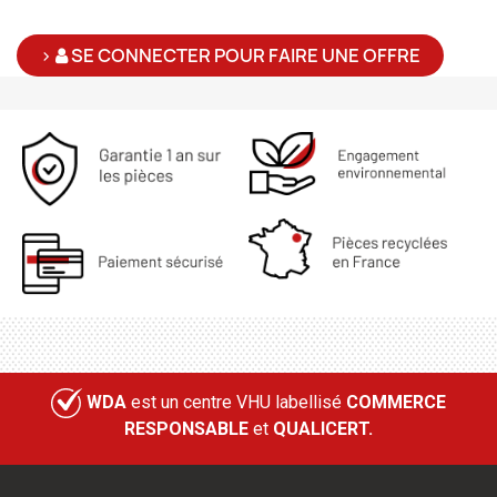
>
SE CONNECTER POUR FAIRE UNE OFFRE
WDA
est un centre VHU labellisé
COMMERCE
RESPONSABLE
et
QUALICERT.