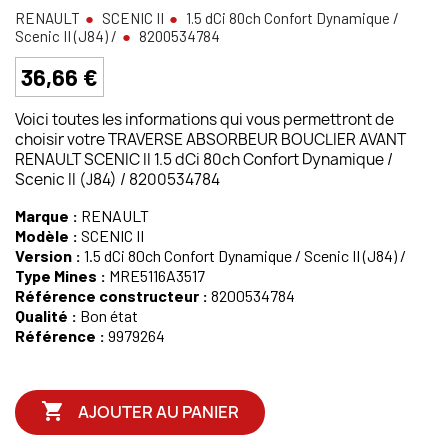
RENAULT
SCENIC II
1.5 dCi 80ch Confort Dynamique /
Scenic II (J84) /
8200534784
36,66 €
Voici toutes les informations qui vous permettront de
choisir votre TRAVERSE ABSORBEUR BOUCLIER AVANT
RENAULT SCENIC II 1.5 dCi 80ch Confort Dynamique /
Scenic II (J84) / 8200534784
Marque :
RENAULT
Modèle :
SCENIC II
Version :
1.5 dCi 80ch Confort Dynamique / Scenic II (J84) /
Type Mines :
MRE5116A3517
Référence constructeur :
8200534784
Qualité :
Bon état
Référence :
9979264

AJOUTER AU PANIER