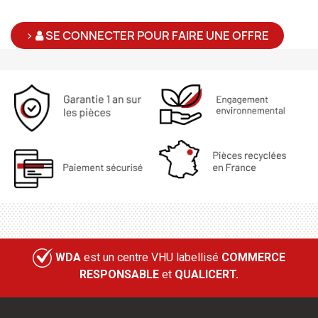
>
SE CONNECTER POUR FAIRE UNE OFFRE
WDA
est un centre VHU labellisé
COMMERCE
RESPONSABLE
et
QUALICERT.