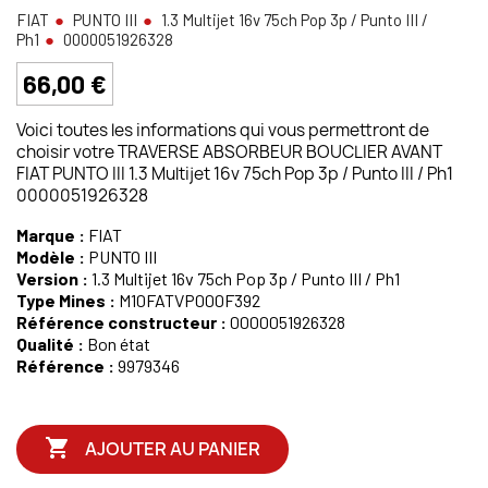
FIAT
PUNTO III
1.3 Multijet 16v 75ch Pop 3p / Punto III /
Ph1
0000051926328
66,00 €
Voici toutes les informations qui vous permettront de
choisir votre TRAVERSE ABSORBEUR BOUCLIER AVANT
FIAT PUNTO III 1.3 Multijet 16v 75ch Pop 3p / Punto III / Ph1
0000051926328
Marque :
FIAT
Modèle :
PUNTO III
Version :
1.3 Multijet 16v 75ch Pop 3p / Punto III / Ph1
Type Mines :
M10FATVP000F392
Référence constructeur :
0000051926328
Qualité :
Bon état
Référence :
9979346

AJOUTER AU PANIER