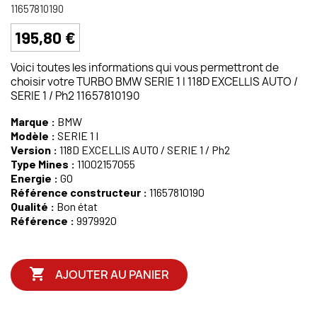
11657810190
195,80 €
Voici toutes les informations qui vous permettront de
choisir votre TURBO BMW SERIE 1 I 118D EXCELLIS AUTO /
SERIE 1 / Ph2 11657810190
Marque :
BMW
Modèle :
SERIE 1 I
Version :
118D EXCELLIS AUTO / SERIE 1 / Ph2
Type Mines :
11002157055
Energie :
GO
Référence constructeur :
11657810190
Qualité :
Bon état
Référence :
9979920

AJOUTER AU PANIER