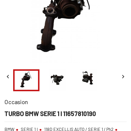


Occasion
TURBO BMW SERIE 1 I 11657810190
BMW
SERIE 1 I
118D EXCELLIS AUTO / SERIE 1 / Ph2