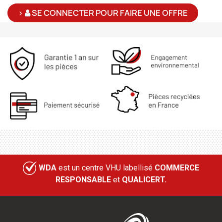
>
SE CONNECTER POUR FAIRE UNE OFFRE
WDA
est un centre VHU labellisé
COMMERCE
RESPONSABLE
et
QUALICERT.