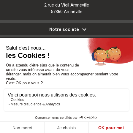
2 rue du Vieil Amnéville
57360 Amnéville
Notre société
Nos services
Besoin d'aide
Politique de confidentialité
-
Mentions légales
-
CGV
Réalisé par DMConcept