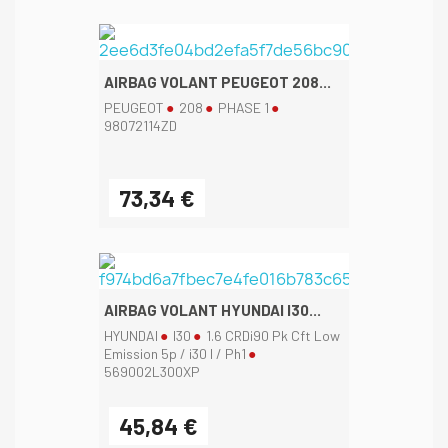
AIRBAG VOLANT PEUGEOT 208...
PEUGEOT
208
PHASE 1
98072114ZD
73,34 €
AIRBAG VOLANT HYUNDAI I30...
HYUNDAI
I30
1.6 CRDi90 Pk Cft Low
Emission 5p / i30 I / Ph1
569002L300XP
45,84 €