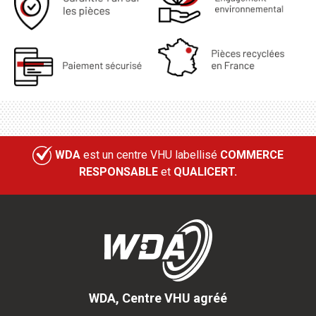
WDA
est un centre VHU labellisé
COMMERCE
RESPONSABLE
et
QUALICERT.
WDA, Centre VHU agréé