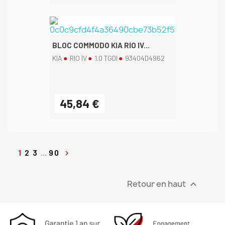
BLOC COMMODO KIA RIO IV...
KIA
RIO IV
1.0 TGDI
93404D4962
45,84 €
1
2
3
…
90

Retour en haut
