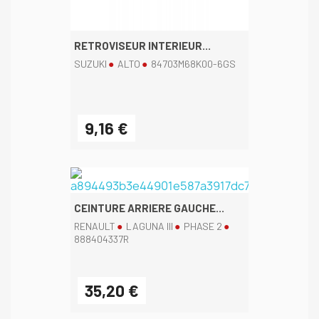
RETROVISEUR INTERIEUR...
SUZUKI
ALTO
84703M68K00-6GS
9,16 €
CEINTURE ARRIERE GAUCHE...
RENAULT
LAGUNA III
PHASE 2
888404337R
35,20 €