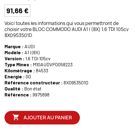
91,66 €
Voici toutes les informations qui vous permettront de
choisir votre BLOC COMMODO AUDI A1 I (8X) 1.6 TDI 105cv
8X0953501D
Marque :
AUDI
Modèle :
A1 I (8X)
Version :
1.6 TDI 105cv
Type Mines :
M10AUDVP0058223
Kilomètrage :
84533
Energie :
GO
Référence constructeur :
8X0953501D
Qualité :
Bon état
Référence :
9975898

AJOUTER AU PANIER