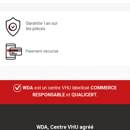
WDA
est un centre VHU labellisé
COMMERCE
RESPONSABLE
et
QUALICERT.
WDA, Centre VHU agréé