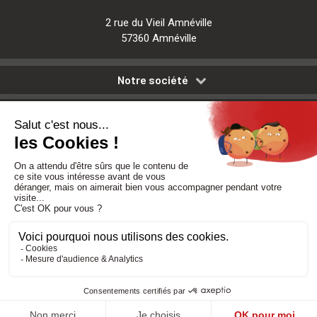
2 rue du Vieil Amnéville
57360 Amnéville
Notre société
Nos services
Besoin d'aide
Politique de confidentialité
-
Mentions légales
-
CGV
Réalisé par DMConcept