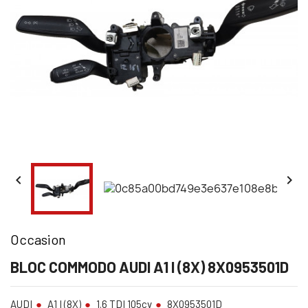


Occasion
BLOC COMMODO AUDI A1 I (8X) 8X0953501D
AUDI
A1 I (8X)
1.6 TDI 105cv
8X0953501D