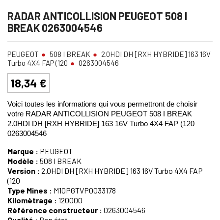
RADAR ANTICOLLISION PEUGEOT 508 I
BREAK 0263004546
PEUGEOT
508 I BREAK
2.0HDI DH [RXH HYBRIDE] 163 16V
Turbo 4X4 FAP (120
0263004546
18,34 €
Voici toutes les informations qui vous permettront de choisir
votre RADAR ANTICOLLISION PEUGEOT 508 I BREAK
2.0HDI DH [RXH HYBRIDE] 163 16V Turbo 4X4 FAP (120
0263004546
Marque :
PEUGEOT
Modèle :
508 I BREAK
Version :
2.0HDI DH [RXH HYBRIDE] 163 16V Turbo 4X4 FAP
(120
Type Mines :
M10PGTVP0033178
Kilomètrage :
120000
Référence constructeur :
0263004546
Qualité :
Bon état