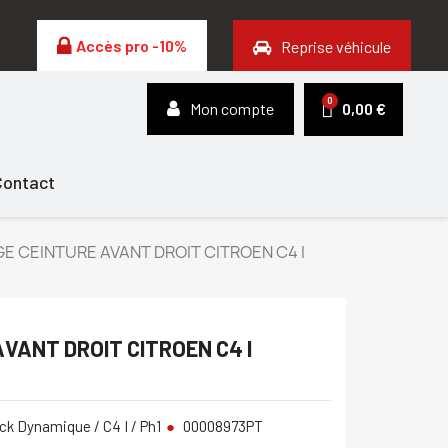
Accès pro -10%
Reprise véhicule
Mon compte
0,00 €
Contact
E CEINTURE AVANT DROIT CITROEN C4 I
VANT DROIT CITROEN C4 I
ck Dynamique / C4 I / Ph1
00008973PT