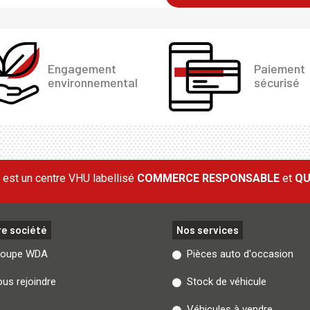
Engagement
Paiement
environnemental
sécurisé
est un centre VHU labellisé
COMMERCE RESPONSABLE
et
QU
re société
Nos services
roupe WDA
Pièces auto d'occasion
us rejoindre
Stock de véhicule
Véhicules à vendre