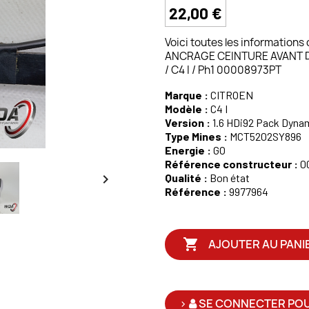
22,00 €
Voici toutes les informations
ANCRAGE CEINTURE AVANT DR
/ C4 I / Ph1 00008973PT
Marque :
CITROEN
Modèle :
C4 I
Version :
1.6 HDi92 Pack Dynami
Type Mines :
MCT5202SY896
Energie :
GO
Référence constructeur :
0

Qualité :
Bon état
Référence :
9977964

AJOUTER AU PANI
>
SE CONNECTER POU