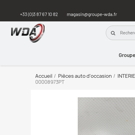
+33 (0)3 87 67 10 82
magasin@groupe-wda.fr
Group
Accueil
Pièces auto d’occasion
INTERI
00008973PT