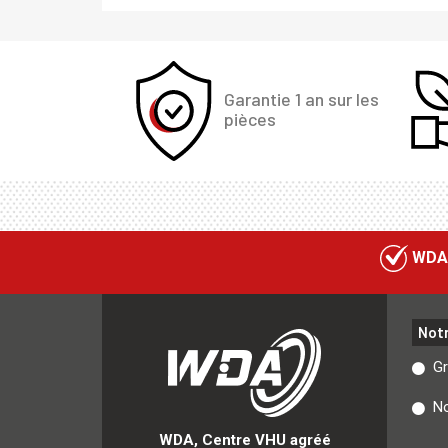
Garantie 1 an sur les
pièces
WDA
Not
G
No
WDA, Centre VHU agréé