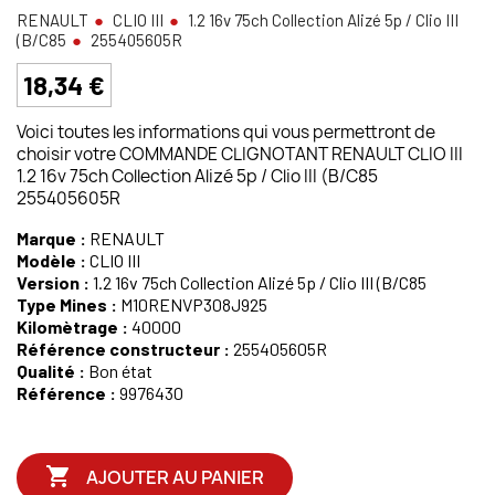
RENAULT
CLIO III
1.2 16v 75ch Collection Alizé 5p / Clio III
(B/C85
255405605R
18,34 €
Voici toutes les informations qui vous permettront de
choisir votre COMMANDE CLIGNOTANT RENAULT CLIO III
1.2 16v 75ch Collection Alizé 5p / Clio III (B/C85
255405605R
Marque :
RENAULT
Modèle :
CLIO III
Version :
1.2 16v 75ch Collection Alizé 5p / Clio III (B/C85
Type Mines :
M10RENVP308J925
Kilomètrage :
40000
Référence constructeur :
255405605R
Qualité :
Bon état
Référence :
9976430

AJOUTER AU PANIER