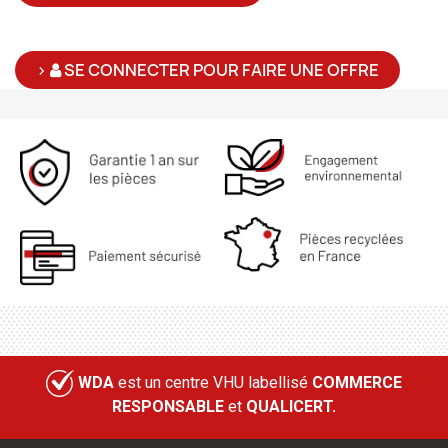
>
SE CONNECTER POUR FAIRE UNE OFFRE
WDA
est un centre VHU labellisé
COMMERCE
RESPONSABLE
et
QUALICERT.