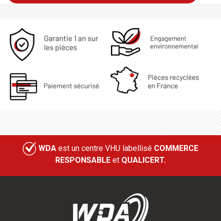
WDA
est un centre VHU labellisé
COMMERCE
RESPONSABLE
et
QUALICERT.