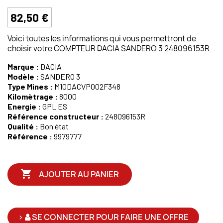
82,50 €
Voici toutes les informations qui vous permettront de
choisir votre COMPTEUR DACIA SANDERO 3 248096153R
Marque :
DACIA
Modèle :
SANDERO 3
Type Mines :
M10DACVP002F348
Kilomètrage :
8000
Energie :
GPL ES
Référence constructeur :
248096153R
Qualité :
Bon état
Référence :
9979777

AJOUTER AU PANIER
>
SE CONNECTER POUR FAIRE UNE OFFRE