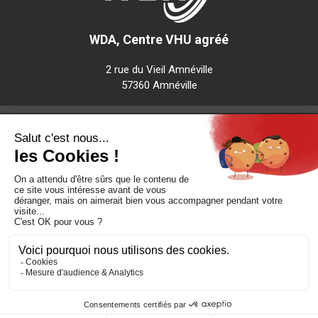
WDA, Centre VHU agréé
2 rue du Vieil Amnéville
57360 Amnéville
Notre société
Nos services
Besoin d'aide
Politique de confidentialité
-
Mentions légales
-
CGV