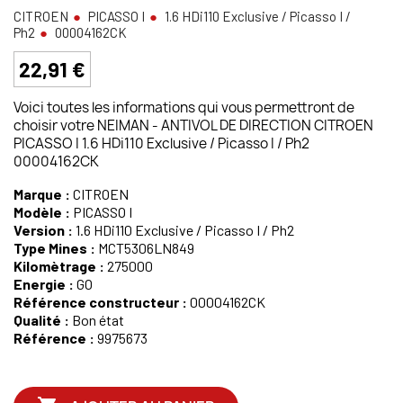
CITROEN
PICASSO I
1.6 HDi110 Exclusive / Picasso I /
Ph2
00004162CK
22,91 €
Voici toutes les informations qui vous permettront de
choisir votre NEIMAN - ANTIVOL DE DIRECTION CITROEN
PICASSO I 1.6 HDi110 Exclusive / Picasso I / Ph2
00004162CK
Marque :
CITROEN
Modèle :
PICASSO I
Version :
1.6 HDi110 Exclusive / Picasso I / Ph2
Type Mines :
MCT5306LN849
Kilomètrage :
275000
Energie :
GO
Référence constructeur :
00004162CK
Qualité :
Bon état
Référence :
9975673