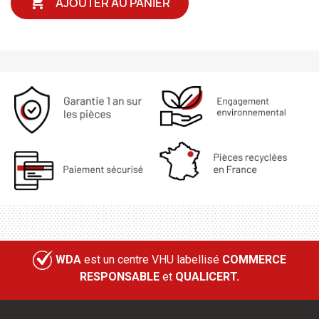

AJOUTER AU PANIER
WDA
est un centre VHU labellisé
COMMERCE
RESPONSABLE
et
QUALICERT.