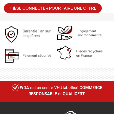
>
SE CONNECTER POUR FAIRE UNE OFFRE
WDA
est un centre VHU labellisé
COMMERCE
RESPONSABLE
et
QUALICERT.