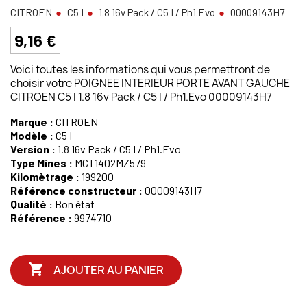
CITROEN
C5 I
1.8 16v Pack / C5 I / Ph1.Evo
00009143H7
9,16 €
Voici toutes les informations qui vous permettront de
choisir votre POIGNEE INTERIEUR PORTE AVANT GAUCHE
CITROEN C5 I 1.8 16v Pack / C5 I / Ph1.Evo 00009143H7
Marque :
CITROEN
Modèle :
C5 I
Version :
1.8 16v Pack / C5 I / Ph1.Evo
Type Mines :
MCT1402MZ579
Kilomètrage :
199200
Référence constructeur :
00009143H7
Qualité :
Bon état
Référence :
9974710

AJOUTER AU PANIER