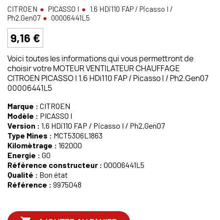
CITROEN
PICASSO I
1.6 HDi110 FAP / Picasso I /
Ph2.Gen07
00006441L5
9,16 €
Voici toutes les informations qui vous permettront de
choisir votre MOTEUR VENTILATEUR CHAUFFAGE
CITROEN PICASSO I 1.6 HDi110 FAP / Picasso I / Ph2.Gen07
00006441L5
Marque :
CITROEN
Modèle :
PICASSO I
Version :
1.6 HDi110 FAP / Picasso I / Ph2.Gen07
Type Mines :
MCT5306L1863
Kilomètrage :
162000
Energie :
GO
Référence constructeur :
00006441L5
Qualité :
Bon état
Référence :
9975048