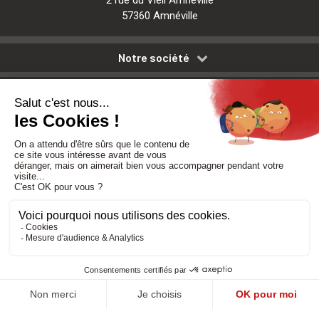
57360 Amnéville
Notre société
Nos services
Besoin d'aide
Politique de confidentialité
-
Mentions légales
-
CGV
Réalisé par DMConcept