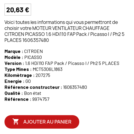
20,63 €
Voici toutes les informations qui vous permettront de
choisir votre MOTEUR VENTILATEUR CHAUFFAGE
CITROEN PICASSO 1.6 HDi110 FAP Pack / Picasso I / Ph2 5
PLACES 1606357480
Marque :
CITROEN
Modèle :
PICASSO
Version :
1.6 HDi110 FAP Pack / Picasso I / Ph2 5 PLACES
Type Mines :
MCT5306L1863
Kilomètrage :
207275
Energie :
GO
Référence constructeur :
1606357480
Qualité :
Bon état
Référence :
9974757

AJOUTER AU PANIER