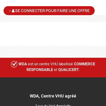
>
SE CONNECTER POUR FAIRE UNE OFFRE
WDA
est un centre VHU labellisé
COMMERCE
RESPONSABLE
et
QUALICERT.
WDA, Centre VHU agréé
2 rue du Vieil Amnéville