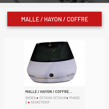
MALLE / HAYON / COFFRE
MALLE / HAYON / COFFRE...
SKODA
OCTAVIA OCTAV.III
PHASE
2
5E5827025F