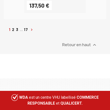
137,50 €
1
2
3
…
17

Retour en haut

WDA
est un centre VHU labellisé
COMMERCE
RESPONSABLE
et
QUALICERT.