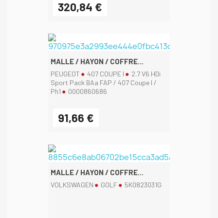
320,84 €
MALLE / HAYON / COFFRE...
PEUGEOT
407 COUPE I
2.7 V6 HDi
Sport Pack BAa FAP / 407 Coupe I /
Ph1
0000860686
91,66 €
MALLE / HAYON / COFFRE...
VOLKSWAGEN
GOLF
5K0823031G