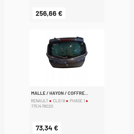
256,66 €
MALLE / HAYON / COFFRE...
RENAULT
CLIO III
PHASE 1
7751478020
73,34 €