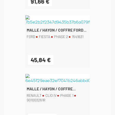
91,66 €
MALLE / HAYON / COFFRE FORD...
FORD
FIESTA
PHASE 2
1541631
45,84 €
MALLE / HAYON / COFFRE...
RENAULT
CLIO IV
PHASE 1
901003261R