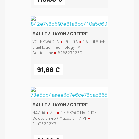
MALLE / HAYON / COFFRE...
VOLKSWAGEN
POLO V
1.6 TDI 90ch
BlueMotion Technology FAP
Confortline
6R6827025D
91,66 €
MALLE / HAYON / COFFRE...
MAZDA
3 III
1.5 SKYACTIV-D 105
Sélection 4p / Mazda 3 III / Ph
BHY16202XB