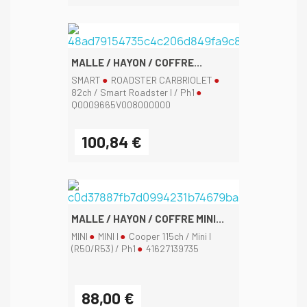
MALLE / HAYON / COFFRE...
SMART
ROADSTER CARBRIOLET
82ch / Smart Roadster I / Ph1
Q0009665V008000000
100,84 €
MALLE / HAYON / COFFRE MINI...
MINI
MINI I
Cooper 115ch / Mini I
(R50/R53) / Ph1
41627139735
88,00 €