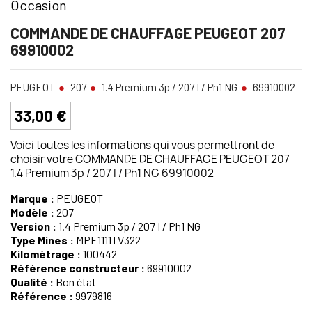
Occasion
COMMANDE DE CHAUFFAGE PEUGEOT 207
69910002
PEUGEOT
207
1.4 Premium 3p / 207 I / Ph1 NG
69910002
33,00 €
Voici toutes les informations qui vous permettront de
choisir votre COMMANDE DE CHAUFFAGE PEUGEOT 207
1.4 Premium 3p / 207 I / Ph1 NG 69910002
Marque :
PEUGEOT
Modèle :
207
Version :
1.4 Premium 3p / 207 I / Ph1 NG
Type Mines :
MPE1111TV322
Kilomètrage :
100442
Référence constructeur :
69910002
Qualité :
Bon état
Référence :
9979816