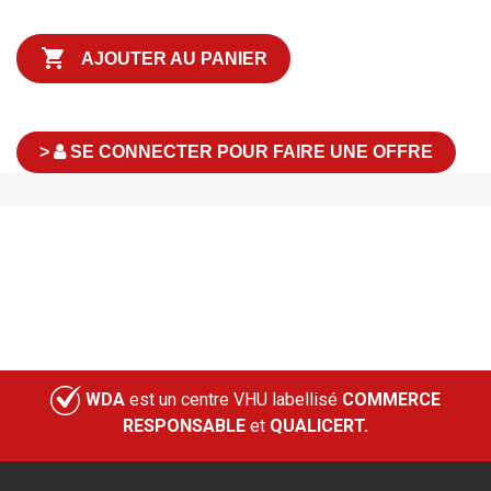

AJOUTER AU PANIER
>
SE CONNECTER POUR FAIRE UNE OFFRE
WDA
est un centre VHU labellisé
COMMERCE
RESPONSABLE
et
QUALICERT.